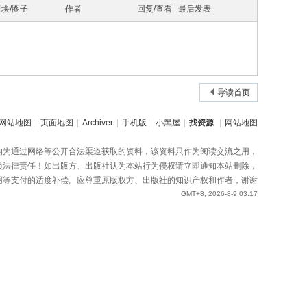
版块/圈子
作者
回复/查看
最后发表
导读首页
网站地图
|
页面地图
|
Archiver
|
手机版
|
小黑屋
|
找资源
|
网站地图
均为通过网络等公开合法渠道获取的资料，该资料只作为阅读交流之用，
负法律责任！如出版方、出版社认为本站行为侵权请立即通知本站删除，
用等支付的适度补偿。应尊重原版权方、出版社的知识产权和作者，谢谢
GMT+8, 2026-8-9 03:17