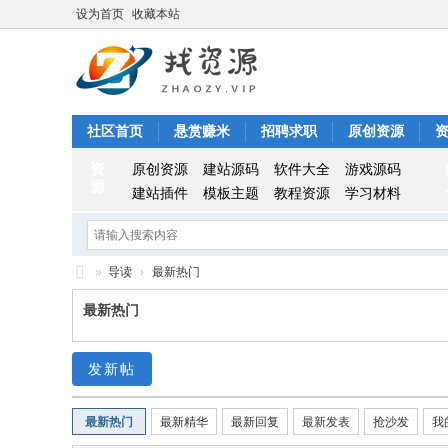
设为首页
收藏本站
社区首页
悬赏赚米
招聘求职
原创资源
资
原创资源
建站源码
软件大全
游戏源码
源
建站插件
模板主题
教程资源
学习材料
»
导读
›
最新热门
找
最新热门
资
源
发新帖
最新热门
最新精华
最新回复
最新发表
抢沙发
我