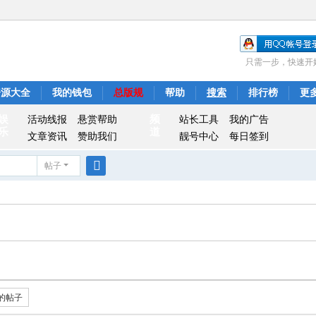
只需一步，快速开
资源大全
我的钱包
总版规
帮助
搜索
排行榜
更
娱
频
活动线报
悬赏帮助
站长工具
我的广告
乐
道
文章资讯
赞助我们
靓号中心
每日签到
帖子
搜
索
的帖子