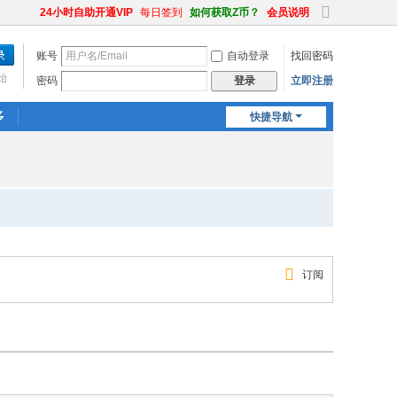
24小时自助开通VIP
每日签到
如何获取Z币？
会员说明
切
换
账号
自动登录
找回密码
到
宽
始
密码
立即注册
登录
版
多
快捷导航
订阅